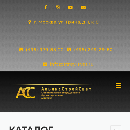
Skip
to
content
г. Москва, ул. Грина, д. 1, к. 8
(495) 979-85-22
(495) 249-29-80
info@stroy-svet.ru
КАТАЛОГ