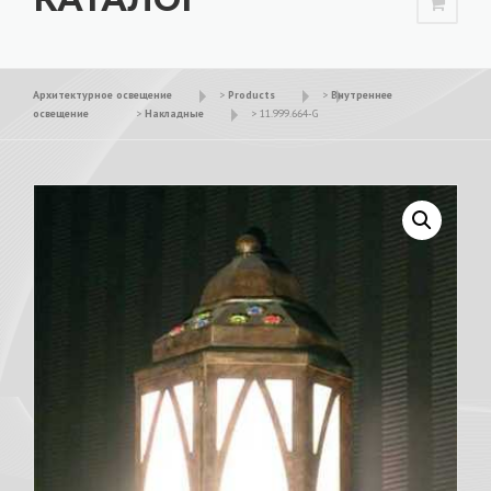
Архитектурное освещение
>
Products
>
Внутреннее
освещение
>
Накладные
>
11.999.664-G