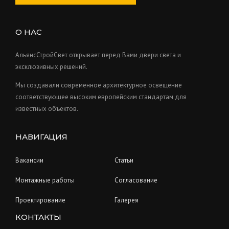
c
o
s
u
t
d
c
s
u
О НАС
t
c
s
t
АльянсСтройСвет открывает перед Вами двери света и
s
эксклюзивных решений.
Мы создавали современное архитектурное освещение
соответствующее высоким европейским стандартам для
известных объектов.
НАВИГАЦИЯ
Вакансии
Статьи
Монтажные работы
Согласование
Проектирование
Галерея
КОНТАКТЫ