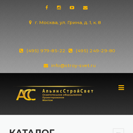
Skip
to
content
г. Москва, ул. Грина, д. 1, к. 8
(495) 979-85-22
(495) 249-29-80
info@stroy-svet.ru
КАТАЛОГ