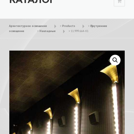
Архитектурное освещение
>
Products
>
Внутреннее
освещение
>
Накладные
>
11.999.664-K1