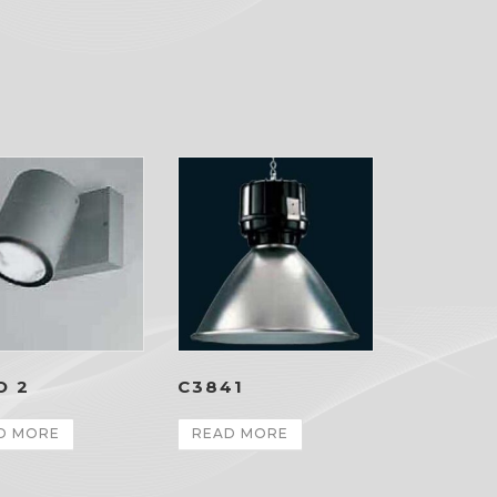
O 2
C3841
D MORE
READ MORE