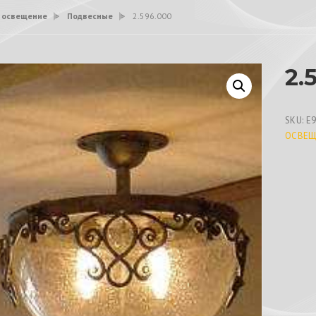
 освещение
>
Подвесные
>
2.596.000
2.
SKU:
E
ОСВЕЩ