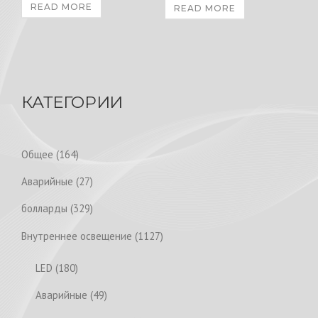
READ MORE
READ MORE
КАТЕГОРИИ
1
Общее
164
6
2
Аварийные
27
4
7
p
3
болларды
329
p
r
2
r
1
Внутреннее освещение
1127
o
9
o
1
d
p
1
LED
180
d
2
u
r
8
u
7
4
Аварийные
49
c
o
0
c
p
9
t
d