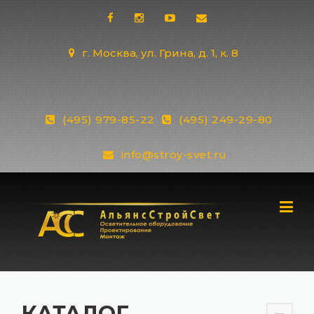
Skip
to
content
г. Москва, ул. Грина, д. 1, к. 8
(495) 979-85-22
(495) 249-29-80
info@stroy-svet.ru
КАТАЛОГ