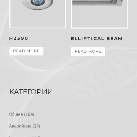
H2390
ELLIPTICAL BEAM
READ MORE
READ MORE
КАТЕГОРИИ
1
Общее
164
6
2
Аварийные
27
4
7
p