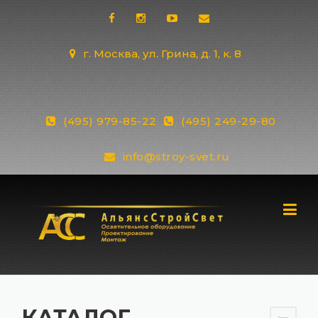
Skip
to
content
г. Москва, ул. Грина, д. 1, к. 8
(495) 979-85-22
(495) 249-29-80
info@stroy-svet.ru
КАТАЛОГ