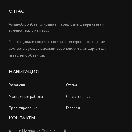
t
d
c
s
u
О НАС
t
c
s
t
АльянсСтройСвет открывает перед Вами двери света и
s
эксклюзивных решений.
Мы создавали современное архитектурное освещение
соответствующее высоким европейским стандартам для
известных объектов.
НАВИГАЦИЯ
Вакансии
Статьи
Монтажные работы
Согласование
Проектирование
Галерея
КОНТАКТЫ
г. Москва, ул. Грина, д. 1, к. 8