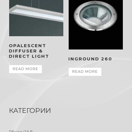
OPALESCENT
DIFFUSER &
DIRECT LIGHT
INGROUND 260
READ MORE
READ MORE
КАТЕГОРИИ
1
Общее
164