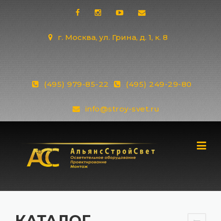
Skip
to
content
г. Москва, ул. Грина, д. 1, к. 8
(495) 979-85-22
(495) 249-29-80
info@stroy-svet.ru
КАТАЛОГ