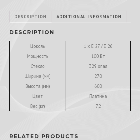
DESCRIPTION
ADDITIONAL INFORMATION
DESCRIPTION
Цоколь
1 х E 27 / E 26
Мощность
100 Вт
Стекло
329 опал
Ширина (мм)
270
Высота (мм)
600
Цвет
Платина
Вес (кг)
7,2
RELATED PRODUCTS