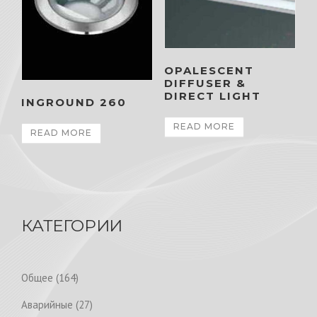
OPALESCENT
DIFFUSER &
DIRECT LIGHT
INGROUND 260
READ MORE
READ MORE
КАТЕГОРИИ
1
Общее
164
6
2
Аварийные
27
4