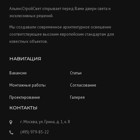
c
s
t
АльянсСтройСвет открывает перед Вами двери света и
s
эксклюзивных решений.
Мы создавали современное архитектурное освещение
соответствующее высоким европейским стандартам для
известных объектов.
НАВИГАЦИЯ
Вакансии
Статьи
Монтажные работы
Согласование
Проектирование
Галерея
КОНТАКТЫ
г. Москва, ул. Грина, д. 1, к. 8
(495) 979-85-22