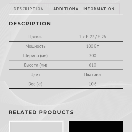
DESCRIPTION
ADDITIONAL INFORMATION
DESCRIPTION
Цоколь
1 х E 27 / E 26
Мощность
100 Вт
Ширина (мм)
200
Высота (мм)
610
Цвет
Платина
Вес (кг)
10,6
RELATED PRODUCTS