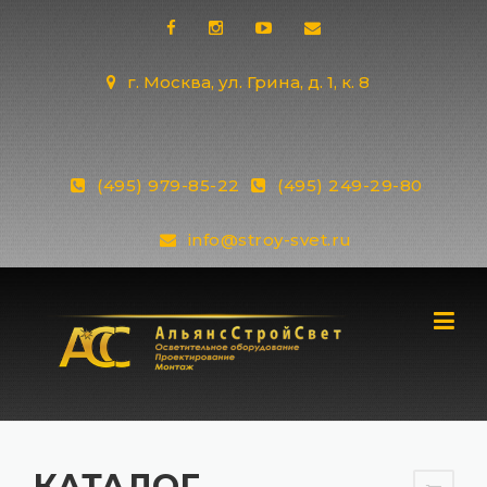
Skip
to
content
г. Москва, ул. Грина, д. 1, к. 8
(495) 979-85-22
(495) 249-29-80
info@stroy-svet.ru
КАТАЛОГ