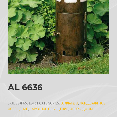
AL 6636
SKU:
8E4F66BEBF31
CATEGORIES:
БОЛЛАРДЫ
,
ЛАНДШАФТНОЕ
ОСВЕЩЕНИЕ
,
НАРУЖНОЕ ОСВЕЩЕНИЕ
,
ОПОРЫ ДО 4М