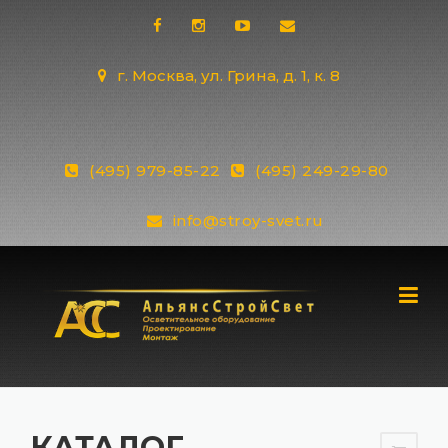
Skip
to
content
г. Москва, ул. Грина, д. 1, к. 8
(495) 979-85-22
(495) 249-29-80
info@stroy-svet.ru
КАТАЛОГ