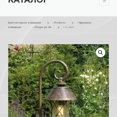
Архитектурное освещение
>
Products
>
Наружное
освещение
>
Опоры до 4м
>
AL 6660