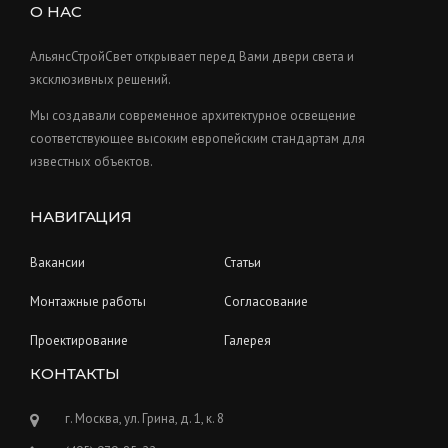
s
u
О НАС
t
c
s
t
АльянсСтройСвет открывает перед Вами двери света и
s
эксклюзивных решений.
Мы создавали современное архитектурное освещение
соответствующее высоким европейским стандартам для
известных объектов.
НАВИГАЦИЯ
Вакансии
Статьи
Монтажные работы
Согласование
Проектирование
Галерея
КОНТАКТЫ
г. Москва, ул. Грина, д. 1, к. 8