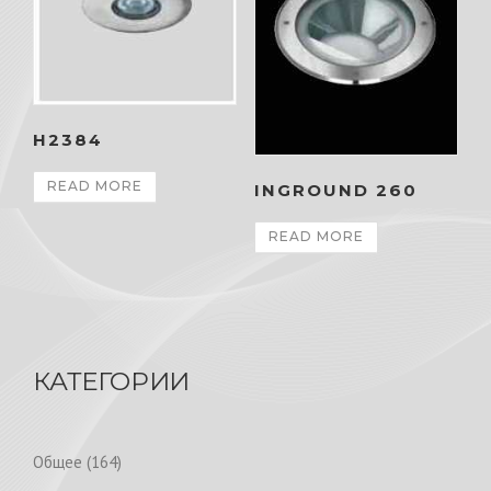
H2384
READ MORE
INGROUND 260
READ MORE
КАТЕГОРИИ
1
Общее
164
6