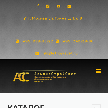
Skip
to
content
г. Москва, ул. Грина, д. 1, к. 8
(495) 979-85-22
(495) 249-29-80
info@stroy-svet.ru
КАТАЛОГ