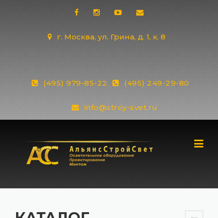
Skip
to
content
г. Москва, ул. Грина, д. 1, к. 8
(495) 979-85-22
(495) 249-29-80
info@stroy-svet.ru
КАТАЛОГ