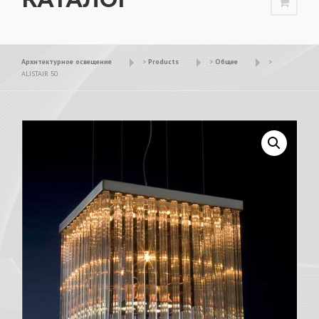
Архитектурное освещение
>
Products
>
Общее
>
ALISTAIR 50