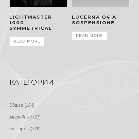
LIGHTMASTER
LUCERNA Q4 A
1000
SOSPENSIONE
SYMMETRICAL
READ MORE
READ MORE
КАТЕГОРИИ
1
Общее
164
6
2
Аварийные
27
4
7
p
3
болларды
329
p
r
2