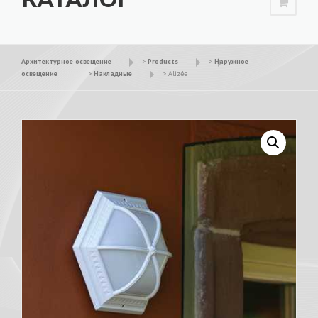
Архитектурное освещение
>
Products
>
Наружное
освещение
>
Накладные
>
Alizée