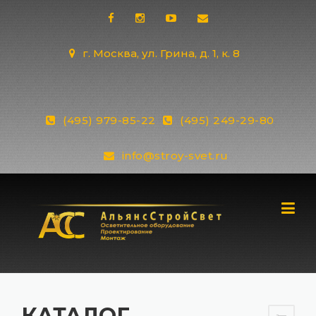
Skip
to
content
г. Москва, ул. Грина, д. 1, к. 8
(495) 979-85-22
(495) 249-29-80
info@stroy-svet.ru
КАТАЛОГ