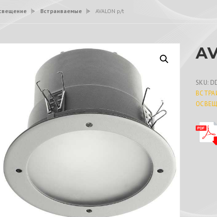
свещение
>
Встраиваемые
>
AVALON p/t
AV
SKU:
D
ВСТРА
ОСВЕЩ