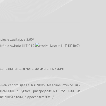
редназначен для металлогалогенных ламп
нием,серого цвета RAL9006. Матовое стекло или
 алюминия с углом распределения 75° или из
веющей стали, 2 дросселяM20x1,5.