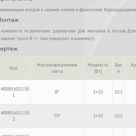
ллюминации входов в здания, холлов и фронтонов; Коридоры,ванн
Монтаж
 комплекте мталические держатели для монтажа в потолк.Допо
тальном тросе Ø >= 1мм (невходит в комплект).
ертеж
Угол распределения
Мощность
Bas
Кр
Код
света
[Вт]
e
140090.6012.30
8°
1×35
G12
1
140090.6012.30
75°
1×35
G12
2