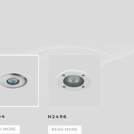
84
H2496
D MORE
READ MORE