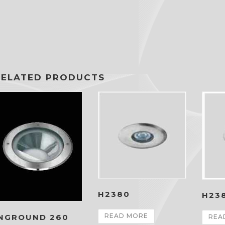
RELATED PRODUCTS
H2380
H23
READ MORE
INGROUND 260
REA