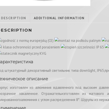
DESCRIPTION
ADDITIONAL INFORMATION
DESCRIPTION
арактеристика
од штукатурный декоративный светильник типа downlight, IP65,п
ехническое описание
орпус изготовлен из алюминия вдавленного под высоким давле
розрачное закаленное. Отражательизготовлен из матового
олированногоалюминия с углом распределения 8°. Шурупы из нержа
рименение