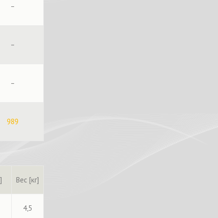
–
–
–
989
]
Вес [кг]
4,5