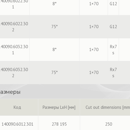
140090.6022.30
8°
1×70
G12
1
140090.6022.30
75°
1×70
G12
2
140090.6032.30
Rx7
8°
1×70
1
s
140090.6032.30
Rx7
75°
1×70
2
s
азмеры
Код
Размеры LxH [мм]
Cut out dimensions [mm
140090.6012.301
278 195
250