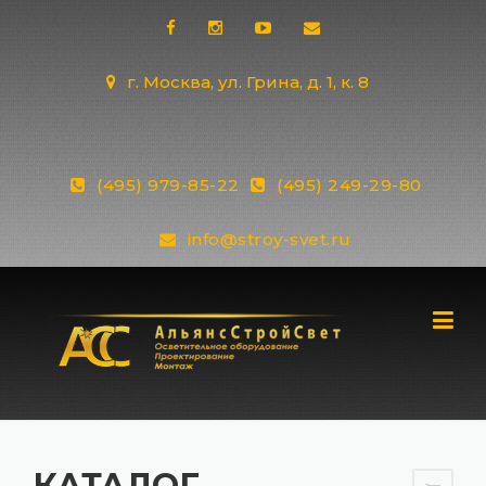
Skip
to
content
г. Москва, ул. Грина, д. 1, к. 8
(495) 979-85-22
(495) 249-29-80
info@stroy-svet.ru
КАТАЛОГ