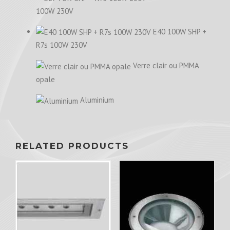
100W 230V
E40 100W SHP +
R7s 100W 230V
Verre clair ou PMMA
opale
Aluminium
RELATED PRODUCTS