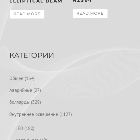
H2394
ELLIPTICAL BEAM
READ MORE
READ MORE
КАТЕГОРИИ
1
Общее
164
6
2
Аварийные
27
4
7
p
3
болларды
329
p
r
2
r
1
Внутреннее освещение
1127
o
9
o
1
d
p
1
LED
180
d
2
u
r
8
u
7
4