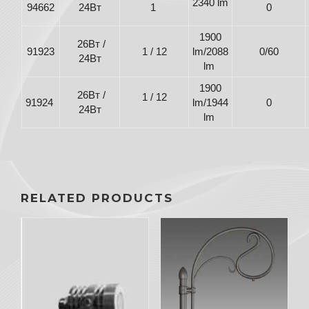
2340 lm
94662
24Вт
1
0
1900
26Вт /
91923
1 / 12
lm/2088
0/60
24Вт
lm
1900
26Вт /
1 / 12
91924
lm/1944
0
24Вт
lm
RELATED PRODUCTS