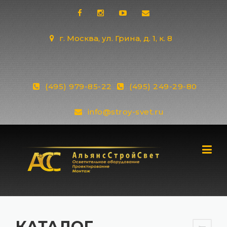
Skip
to
content
г. Москва, ул. Грина, д. 1, к. 8
(495) 979-85-22
(495) 249-29-80
info@stroy-svet.ru
КАТАЛОГ