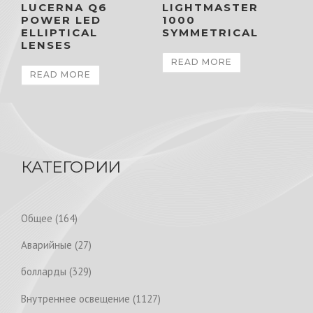
LUCERNA Q6
LIGHTMASTER
POWER LED
1000
ELLIPTICAL
SYMMETRICAL
LENSES
READ MORE
READ MORE
КАТЕГОРИИ
1
Общее
164
6
2
Аварийные
27
4
7
p
3
болларды
329
p
r
2
r
1
Внутреннее освещение
1127
o
9