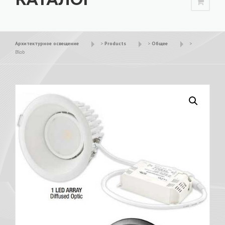
Архитектурное освещение
>
Products
>
Общее
>
Blob