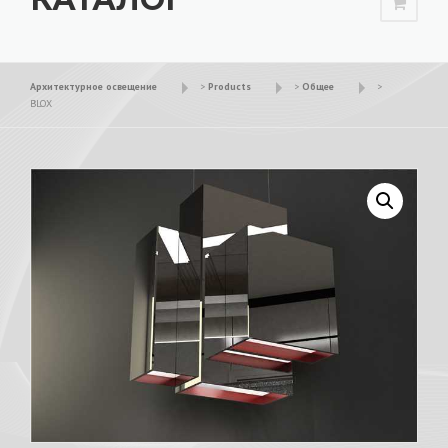
Архитектурное освещение
>
Products
>
Общее
>
BLOX