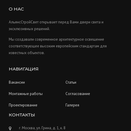
c
s
u
О НАС
t
c
s
t
АльянсСтройСвет открывает перед Вами двери света и
s
эксклюзивных решений.
Мы создавали современное архитектурное освещение
соответствующее высоким европейским стандартам для
известных объектов.
НАВИГАЦИЯ
Вакансии
Статьи
Монтажные работы
Согласование
Проектирование
Галерея
КОНТАКТЫ
г. Москва, ул. Грина, д. 1, к. 8