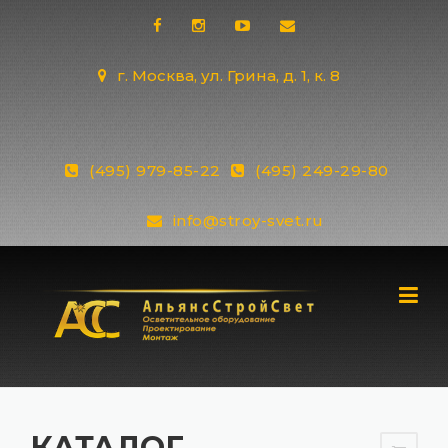
Skip
to
content
г. Москва, ул. Грина, д. 1, к. 8
(495) 979-85-22
(495) 249-29-80
info@stroy-svet.ru
КАТАЛОГ