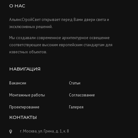
s
u
О НАС
t
c
s
t
АльянсСтройСвет открывает перед Вами двери света и
s
эксклюзивных решений.
Мы создавали современное архитектурное освещение
соответствующее высоким европейским стандартам для
известных объектов.
НАВИГАЦИЯ
Вакансии
Статьи
Монтажные работы
Согласование
Проектирование
Галерея
КОНТАКТЫ
г. Москва, ул. Грина, д. 1, к. 8