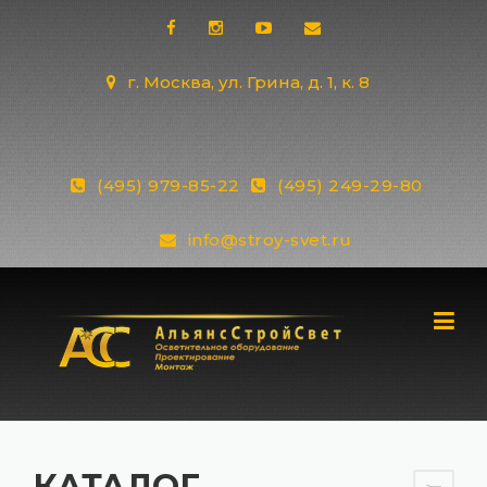
Skip
to
content
г. Москва, ул. Грина, д. 1, к. 8
(495) 979-85-22
(495) 249-29-80
info@stroy-svet.ru
КАТАЛОГ