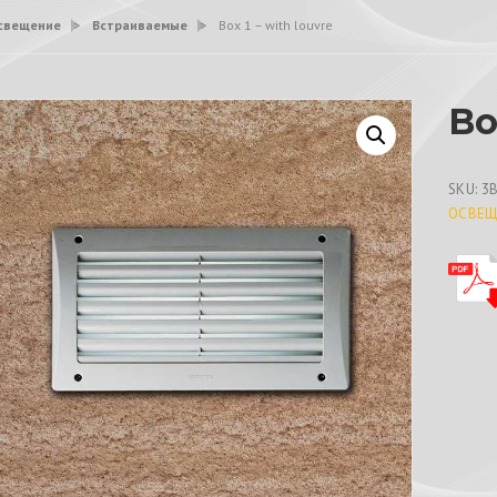
свещение
>
Встраиваемые
>
Box 1 – with louvre
Bo
SKU:
3
ОСВЕЩ