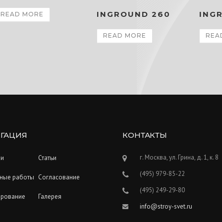
INGROUND 260
ING
READ MORE
READ MORE
REA
ГАЦИЯ
КОНТАКТЫ
г. Москва, ул. Грина, д. 1, к. 8
ии
Статьи
(495) 979-85-22
ные работы
Согласование
(495) 249-29-80
ирование
Галерея
info@stroy-svet.ru