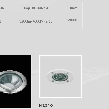
ль
Хар.-ки лампы
Цвет
Серый
1
1200lm-4000K-Ra 1b
H2510