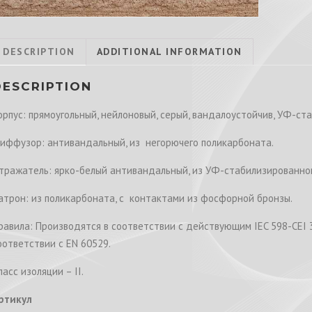
DESCRIPTION
ADDITIONAL INFORMATION
DESCRIPTION
орпус: прямоугольный, нейлоновый, серый, вандалоустойчив, УФ-ста
иффузор: антивандальный, из негорючего поликарбоната.
тражатель: ярко-белый антивандальный, из УФ-стабилизированно
атрон: из поликарбоната, с контактами из фосфорной бронзы.
равила: Производятся в соответствии с действующим IEC 598-CEI 
оответствии с EN 60529.
ласс изоляции – II.
ртикул