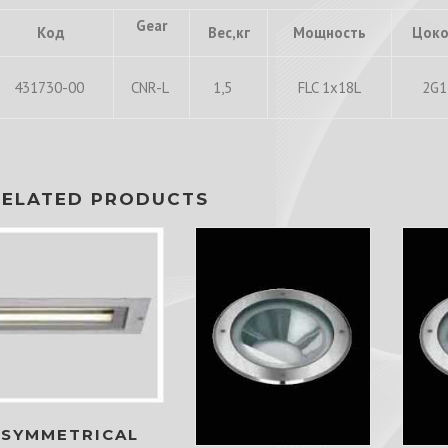
Gear
Код
Вес,кг
Мощность
Цоко
431730-00
CNR-L
1,5
FLC 1x18L
2G1
RELATED PRODUCTS
ASYMMETRICAL