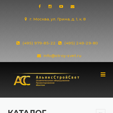
Skip
to
content
г. Москва, ул. Грина, д. 1, к. 8
(495) 979-85-22
(495) 249-29-80
info@stroy-svet.ru
КАТАЛОГ