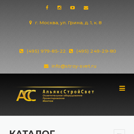
Skip
to
content
г. Москва, ул. Грина, д. 1, к. 8
(495) 979-85-22
(495) 249-29-80
info@stroy-svet.ru
КАТАЛОГ