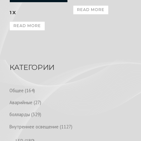
READ MORE
1X
READ MORE
КАТЕГОРИИ
1
Общее
164
6
2
Аварийные
27
4
7
p
3
болларды
329
p
r
2
r
1
Внутреннее освещение
1127
o
9
o
1
d
p
1
LED
180