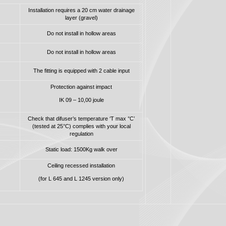
Installation requires a 20 cm water drainage
layer (gravel)
Do not install in hollow areas
Do not install in hollow areas
The fitting is equipped with 2 cable input
Protection against impact
IK 09 – 10,00 joule
Check that difuser’s temperature ‘T max °C’
(tested at 25°C) complies with your local
regulation
Static load: 1500Kg walk over
Ceiling recessed installation
(for L 645 and L 1245 version only)