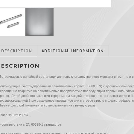
DESCRIPTION
ADDITIONAL INFORMATION
DESCRIPTION
Встраиваемые линейный светильник для наружного/внутреннего монтажа в грунт или в
Конфигурация: экструдированный алюминиевый корпус ( 6060, EN) с двойной слой пок
евращение покрытия на алюминиевые поверхности с последующим первый слой эпокси
рошок. Литой двойного закрытия торцевых на каждой стороне, что позволяет легко и 
окладка,толщиной 8 мм закаленное прозрачное или матовое стекло с шелкотрафаретн
hesive.Electrical компоненты установленный на съемную раму.
Класс защиты: IP67.
В соответствии с EN 60598-1 стандартов.