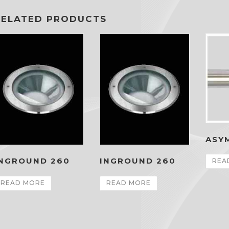
RELATED PRODUCTS
ASY
INGROUND 260
INGROUND 260
REA
READ MORE
READ MORE