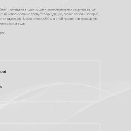
бели) помещена в один из двух заключительных заканчивается
тый использование требует подходящие, гибкие кабели, заверив,
ются отдельно. Важно prived >200 мм слой гравия или дренажную
жать застоя воды.
еля.
uded
60