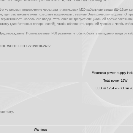
Класс изоляции: люминесцентная лампа: II; СВЕТОДИОДНЫЙ модуль: I.
Для установки: подключение через два пластиковых M20 кабельные вводы (Ш<13мм ка
м, где пластиковые окна позволяет подключать съемные Электрический модуль. Откры
 герметичность кабельного ввода. Установка не требует специальной врезке заказыва
стему (для бетонных поверхностей), чтобы обеспечить хороший дренаж и, чтобы избе
Предупреждение! Использование IP68 разъемы, чтобы избежать попадания воды от каб
OOL WHITE LED 12x1W/110-240V
Electronic power supply incl
Total power 16W
LED lm 1254 ≠ FIXT lm 9
otometry:
Warnings: