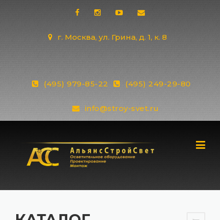
Skip
to
content
г. Москва, ул. Грина, д. 1, к. 8
(495) 979-85-22
(495) 249-29-80
info@stroy-svet.ru
КАТАЛОГ