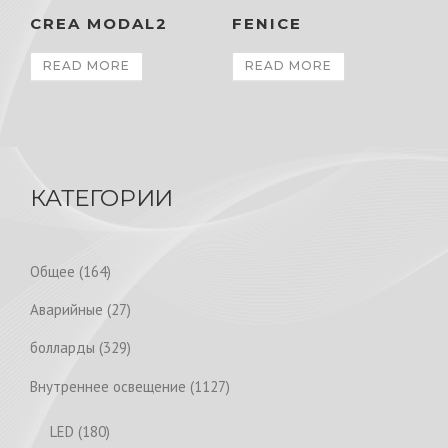
CREA MODAL2
FENICE
READ MORE
READ MORE
КАТЕГОРИИ
1
Общее
164
6
2
Аварийные
27
4
7
p
3
болларды
329
p
r
2
r
1
Внутреннее освещение
1127
o
9
o
1
d
p
1
LED
180
d
2
u
r