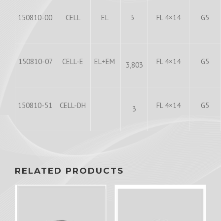
150810-00
CELL
EL
3
FL 4×14
G5
150810-07
CELL-E
EL+EM
FL 4×14
G5
3,803
150810-51
CELL-DH
FL 4×14
G5
3
RELATED PRODUCTS