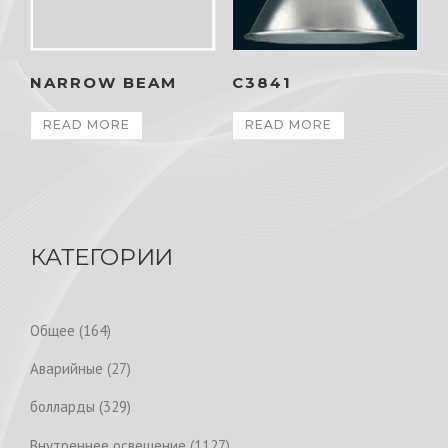
NARROW BEAM
C3841
READ MORE
READ MORE
КАТЕГОРИИ
1
Общее
164
6
2
Аварийные
27
4
7
p
3
болларды
329
p
r
2
r
1
Внутреннее освещение
1127