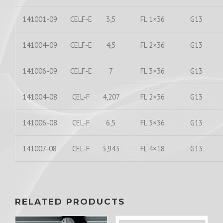
141001-09
CELF-E
3,5
FL 1×36
G13
141004-09
CELF-E
4,5
FL 2×36
G13
141006-09
CELF-E
7
FL 3×36
G13
141004-08
CEL-F
4,207
FL 2×36
G13
141006-08
CEL-F
6,5
FL 3×36
G13
141007-08
CEL-F
3,943
FL 4×18
G13
RELATED PRODUCTS