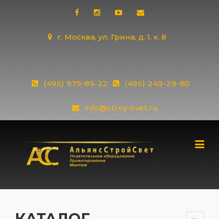
Skip
to
content
г. Москва, ул. Грина, д. 1, к. 8
(495) 979-85-22
(495) 249-29-80
info@stroy-svet.ru
КАТАЛОГ