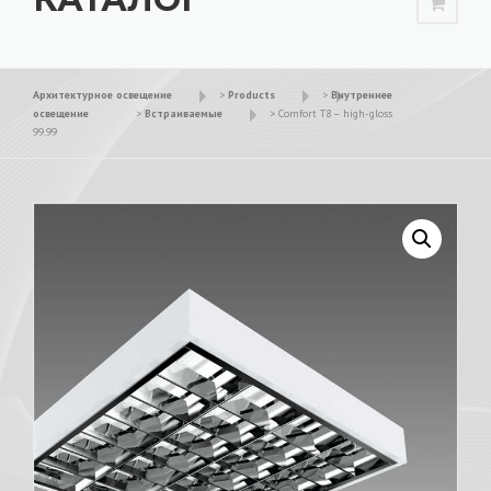
Архитектурное освещение
>
Products
>
Внутреннее
освещение
>
Встраиваемые
>
Comfort T8 – high-gloss
99.99