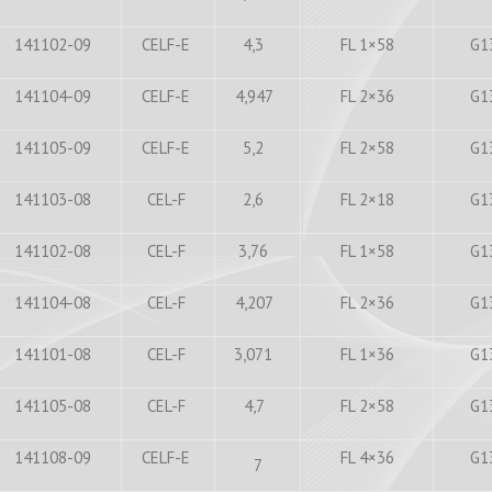
141102-09
CELF-E
4,3
FL 1×58
G1
141104-09
CELF-E
4,947
FL 2×36
G1
141105-09
CELF-E
5,2
FL 2×58
G1
141103-08
CEL-F
2,6
FL 2×18
G1
141102-08
CEL-F
3,76
FL 1×58
G1
141104-08
CEL-F
4,207
FL 2×36
G1
141101-08
CEL-F
3,071
FL 1×36
G1
141105-08
CEL-F
4,7
FL 2×58
G1
141108-09
CELF-E
FL 4×36
G1
7