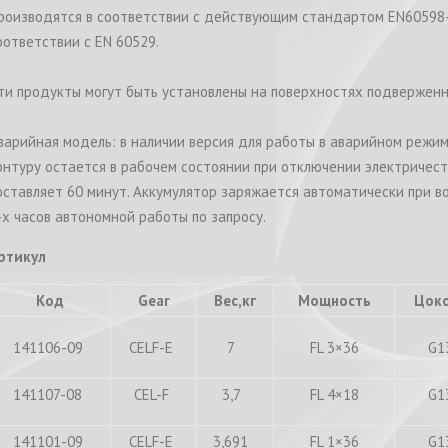
роизводятся в соответствии с действующим стандартом EN60598-1 
оответствии с EN 60529.
ти продукты могут быть установлены на поверхностях подверженн
варийная модель: в наличии версия для работы в аварийном режим
онтуру остается в рабочем состоянии при отключении электричес
оставляет 60 минут. Аккумулятор заряжается автоматически при в
-х часов автономной работы по запросу.
ртикул
Код
Gear
Вес,кг
Мощность
Цок
141106-09
CELF-E
7
FL 3×36
G1
141107-08
CEL-F
3,7
FL 4×18
G1
141101-09
CELF-E
3,691
FL 1×36
G1