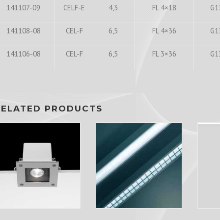
141107-09
CELF-E
4,3
FL 4×18
G1
141108-08
CEL-F
6,5
FL 4×36
G1
141106-08
CEL-F
6,5
FL 3×36
G1
RELATED PRODUCTS