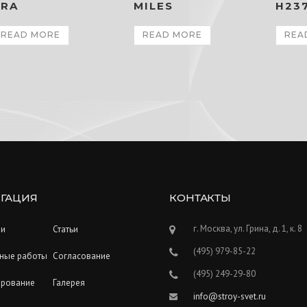
ARA
MILES
H23
READ MORE
READ MORE
REA
ГАЦИЯ
КОНТАКТЫ
г. Москва, ул. Грина, д. 1, к. 8
ии
Статьи
(495) 979-85-22
ные работы
Согласование
(495) 249-29-80
ирование
Галерея
info@stroy-svet.ru