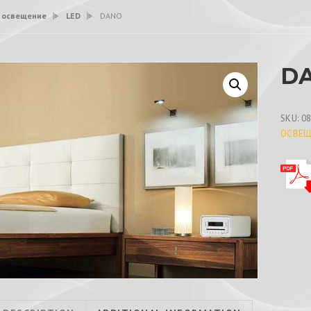
 освещение
>
LED
>
DANO
D
SKU:
0
ОСВЕЩ