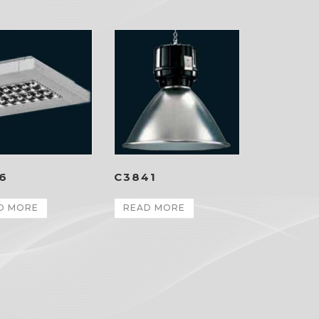
6
C3841
D MORE
READ MORE