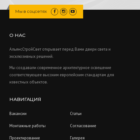
t
d
p
c
o
s
u
r
Мы в соцсетях
t
d
c
o
s
u
t
d
c
s
u
О НАС
t
c
s
t
АльянсСтройСвет открывает перед Вами двери света и
s
эксклюзивных решений.
Мы создавали современное архитектурное освещение
соответствующее высоким европейским стандартам для
известных объектов.
НАВИГАЦИЯ
Вакансии
Статьи
Монтажные работы
Согласование
Проектирование
Галерея