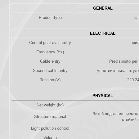
GENERAL
Product type
Ст
ELECTRICAL
Control gear availability
при
Frequency (Hz)
Cable entry
Predisposto per 
Second cable entry
уплотнительная втулк
Tension (V)
220-2
PHYSICAL
Net weight (kg)
Литой под давлением а
Structure material
стойкий 
Light pollution control
Volume