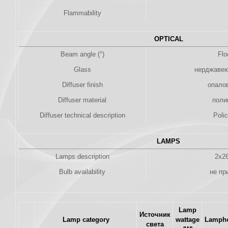
Flammability
OPTICAL
Beam angle (°)
Flo
Glass
нерджавею
Diffuser finish
опало
Diffuser material
поли
Diffuser technical description
Poli
LAMPS
Lamps description
2x2
Bulb availability
не пр
Lamp
Источник
Lamp category
wattage
Lampho
света