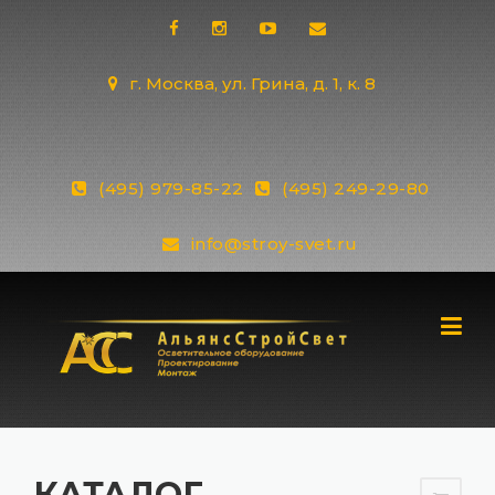
Skip
to
content
г. Москва, ул. Грина, д. 1, к. 8
(495) 979-85-22
(495) 249-29-80
info@stroy-svet.ru
КАТАЛОГ