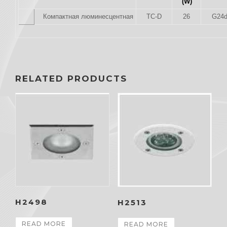
(W)
Компактная люминесцентная
TC-D
26
G24d
RELATED PRODUCTS
H2498
H2513
READ MORE
READ MORE