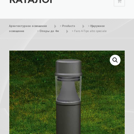
Архитектурное освещение
>
Products
>
Наружное
освещение
>
Опоры до 4м
>
Faro 4-Tipo alto speciale