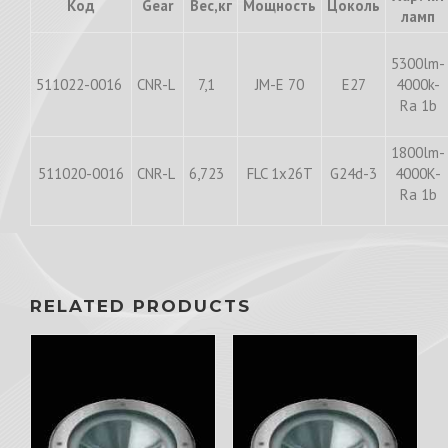
Код
Gear
Вес,кг
Мощность
Цоколь
ламп
5300lm-
511022-0016
CNR-L
7,1
JM-E 70
E27
4000k-
Ra 1b
1800lm-
511020-0016
CNR-L
6,723
FLC 1x26T
G24d-3
4000K-
Ra 1b
RELATED PRODUCTS