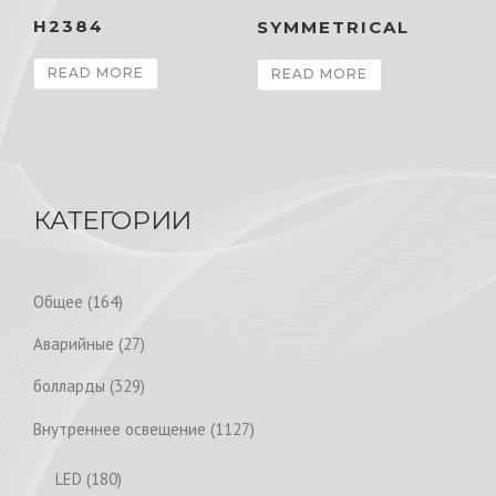
H2384
SYMMETRICAL
READ MORE
READ MORE
КАТЕГОРИИ
1
Общее
164
6
2
Аварийные
27
4
7
p
3
болларды
329
p
r
2
r
1
Внутреннее освещение
1127
o
9
o
1
d
p
1
LED
180
d
2
u
r