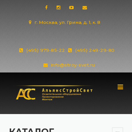
Skip
to
content
г. Москва, ул. Грина, д. 1, к. 8
(495) 979-85-22
(495) 249-29-80
info@stroy-svet.ru
КАТАЛОГ