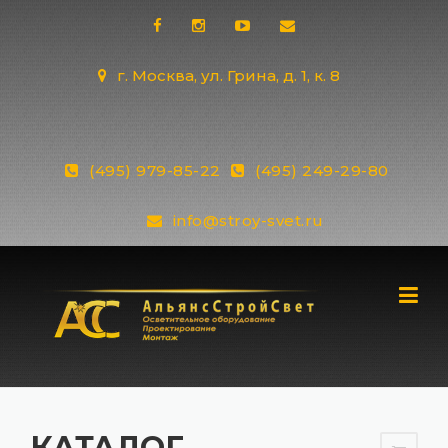
Skip
to
content
г. Москва, ул. Грина, д. 1, к. 8
(495) 979-85-22
(495) 249-29-80
info@stroy-svet.ru
КАТАЛОГ