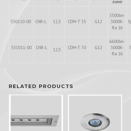
ламп
3500lm-
530110-00
CNR-L
12,5
CDM-T 35
G12
3000K-
Г
Ra 1b
6600lm-
531011-00
CNR-L
CDM-T 70
G12
3000K-
12,5
Ra 1b
RELATED PRODUCTS