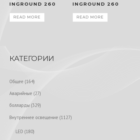
INGROUND 260
INGROUND 260
READ MORE
READ MORE
КАТЕГОРИИ
1
Общее
164
6
2
Аварийные
27
4
7
p
3
болларды
329
p
r
2
r
1
Внутреннее освещение
1127
o
9
o
1
d
p
1
LED
180
d
2
u
r
8
u