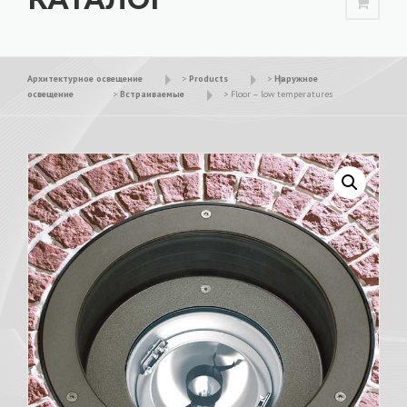
Архитектурное освещение
>
Products
>
Наружное
освещение
>
Встраиваемые
>
Floor – low temperatures