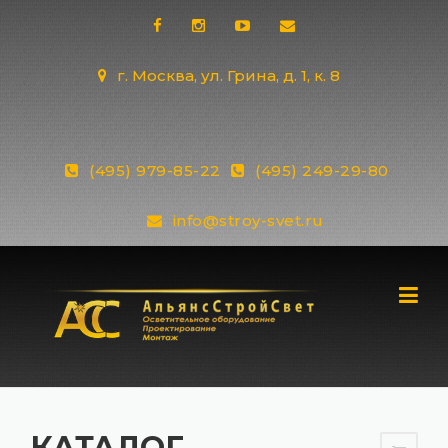
Skip
to
content
г. Москва, ул. Грина, д. 1, к. 8
(495) 979-85-22
(495) 249-29-80
info@stroy-svet.ru
КАТАЛОГ