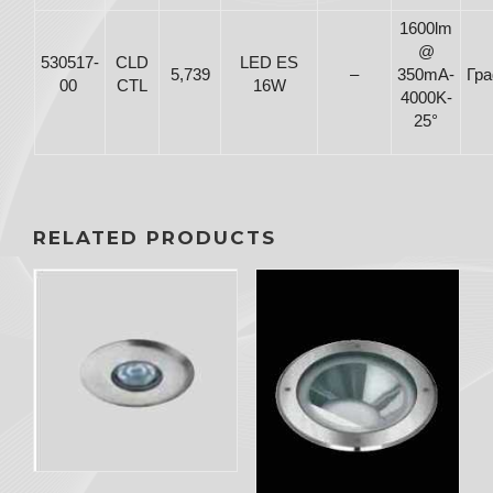
1600lm
@
530517-
CLD
LED ES
5,739
–
350mA-
Гр
00
CTL
16W
4000K-
25°
RELATED PRODUCTS