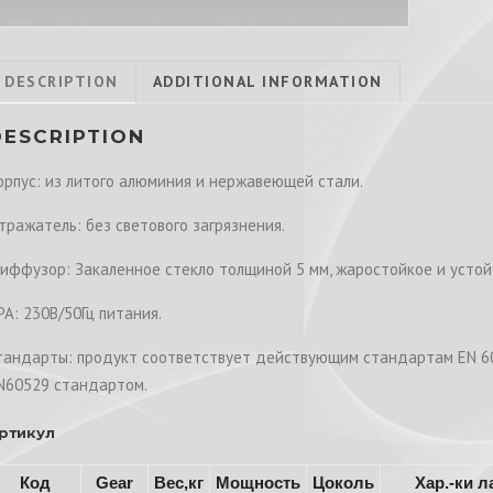
DESCRIPTION
ADDITIONAL INFORMATION
DESCRIPTION
орпус: из литого алюминия и нержавеющей стали.
тражатель: без светового загрязнения.
иффузор: Закаленное стекло толщиной 5 мм, жаростойкое и устой
РА: 230В/50Гц питания.
тандарты: продукт соответствует действующим стандартам EN 605
N60529 стандартом.
ртикул
Код
Gear
Вес,кг
Мощность
Цоколь
Хар.-ки 