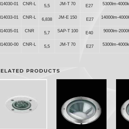
314030-01
CNR-L
JM-T 70
5300lm-4000k
5,5
E27
314033-01
CNR-L
JM-E 150
14000lm-4000
6,838
E27
314035-01
CNR
SAP-T 100
9000lm-2000
5,7
E40
314030-00
CNR-L
JM-T 70
5300lm-4000k
5,5
E27
RELATED PRODUCTS