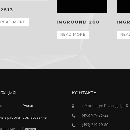
2513
INGROUND 260
ING
READ MORE
READ MORE
REA
ГАЦИЯ
КОНТАКТЫ
г. Москва, ул. Грина, д. 1, к. 8
ии
Статьи
(495) 979-85-22
ные работы
Согласование
(495) 249-29-80
ирование
Галерея