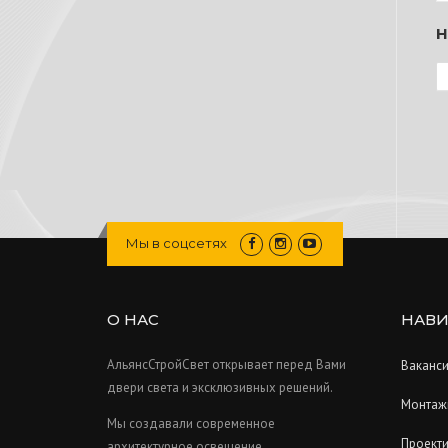
H
Мы в соцсетях
О НАС
НАВИ
АльянсСтройСвет открывает перед Вами
Ваканс
двери света и эксклюзивных решений.
Монтаж
Мы создавали современное
Проект
архитектурное освещение