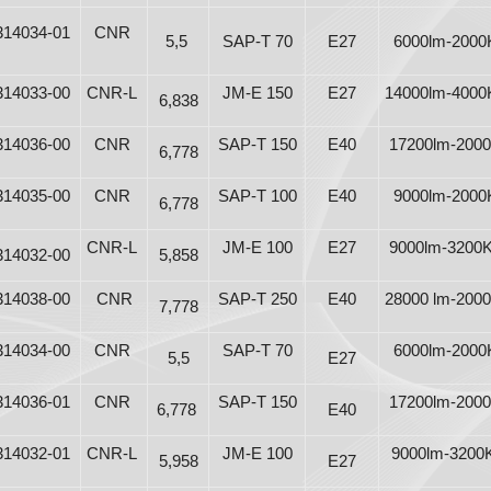
314034-01
CNR
5,5
SAP-T 70
E27
6000lm-2000
314033-00
CNR-L
JM-E 150
E27
14000lm-4000
6,838
314036-00
CNR
SAP-T 150
E40
17200lm-2000
6,778
314035-00
CNR
SAP-T 100
E40
9000lm-2000
6,778
CNR-L
JM-E 100
E27
9000lm-3200K
314032-00
5,858
314038-00
CNR
SAP-T 250
E40
28000 lm-2000
7,778
314034-00
CNR
SAP-T 70
6000lm-2000
5,5
E27
314036-01
CNR
SAP-T 150
17200lm-2000
6,778
E40
314032-01
CNR-L
JM-E 100
9000lm-3200
5,958
E27