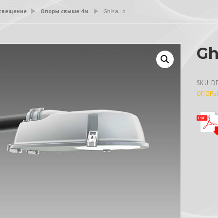
свещение
>
Опоры свыше 4м.
>
Ghisallo
Gh
SKU:
D
ОПОРЫ