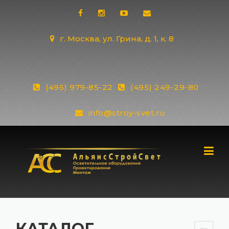
Skip
to
content
г. Москва, ул. Грина, д. 1, к. 8
(495) 979-85-22
(495) 249-29-80
info@stroy-svet.ru
КАТАЛОГ