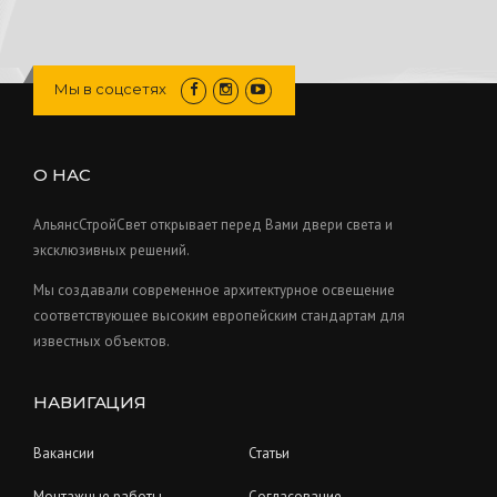
7
t
d
p
c
o
8
s
u
r
t
d
p
c
o
s
u
r
Мы в соцсетях
t
d
c
o
s
u
t
d
c
s
u
О НАС
t
c
s
t
АльянсСтройСвет открывает перед Вами двери света и
s
эксклюзивных решений.
Мы создавали современное архитектурное освещение
соответствующее высоким европейским стандартам для
известных объектов.
НАВИГАЦИЯ
Вакансии
Статьи
Монтажные работы
Согласование