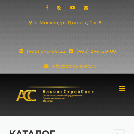
Skip
to
content
г. Москва, ул. Грина, д. 1, к. 8
(495) 979-85-22
(495) 249-29-80
info@stroy-svet.ru
КАТАЛОГ