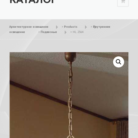
Архитектурное освещение
>
Products
>
Внутреннее
освещение
>
Подвесные
>
HL 2364