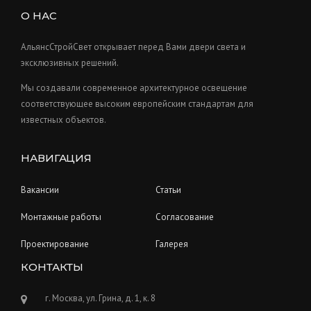
c
s
u
О НАС
t
c
s
t
АльянсСтройСвет открывает перед Вами двери света и
s
эксклюзивных решений.
Мы создавали современное архитектурное освещение
соответствующее высоким европейским стандартам для
известных объектов.
НАВИГАЦИЯ
Вакансии
Статьи
Монтажные работы
Согласование
Проектирование
Галерея
КОНТАКТЫ
г. Москва, ул. Грина, д. 1, к. 8