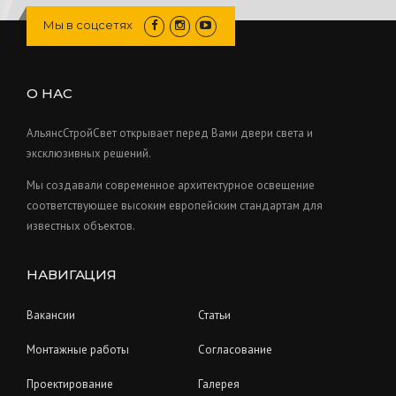
c
o
s
u
r
Мы в соцсетях
t
d
c
o
s
u
t
d
c
s
u
О НАС
t
c
s
t
АльянсСтройСвет открывает перед Вами двери света и
s
эксклюзивных решений.
Мы создавали современное архитектурное освещение
соответствующее высоким европейским стандартам для
известных объектов.
НАВИГАЦИЯ
Вакансии
Статьи
Монтажные работы
Согласование
Проектирование
Галерея