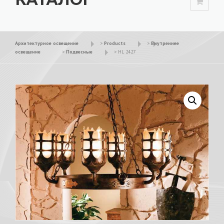
Архитектурное освещение
>
Products
>
Внутреннее
освещение
>
Подвесные
>
HL 2427