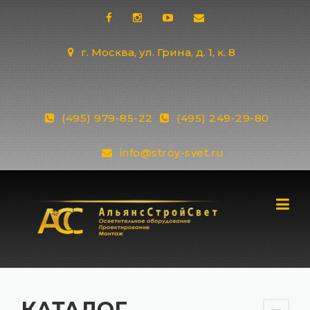
Skip
to
content
г. Москва, ул. Грина, д. 1, к. 8
(495) 979-85-22
(495) 249-29-80
info@stroy-svet.ru
КАТАЛОГ