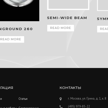
SEMI-WIDE BEAM
SYM
READ MORE
INGROUND 260
REA
READ MORE
ГАЦИЯ
КОНТАКТЫ
г. Москва, ул. Грина, д. 1, к. 8
ии
Статьи
(495) 979-85-22