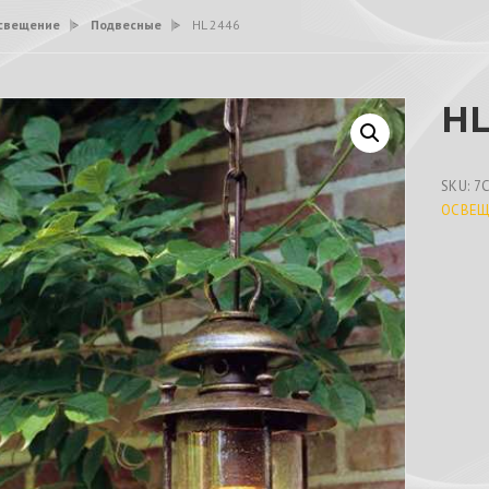
свещение
>
Подвесные
>
HL 2446
HL
SKU:
7
ОСВЕЩ