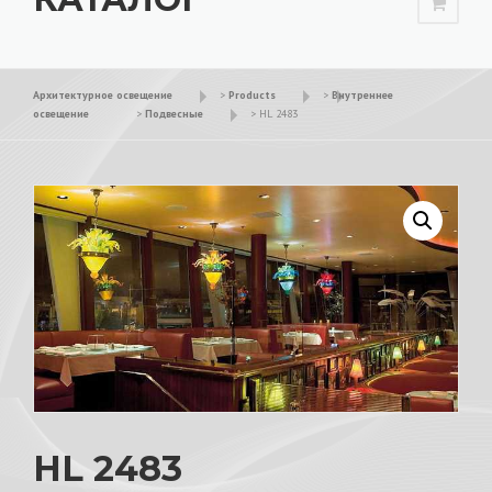
Архитектурное освещение
>
Products
>
Внутреннее
освещение
>
Подвесные
>
HL 2483
HL 2483