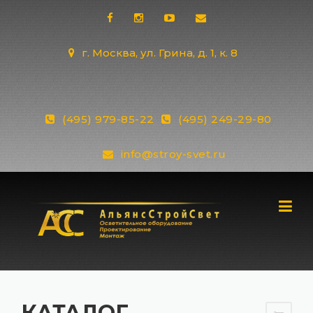
Skip
to
content
г. Москва, ул. Грина, д. 1, к. 8
(495) 979-85-22
(495) 249-29-80
info@stroy-svet.ru
КАТАЛОГ