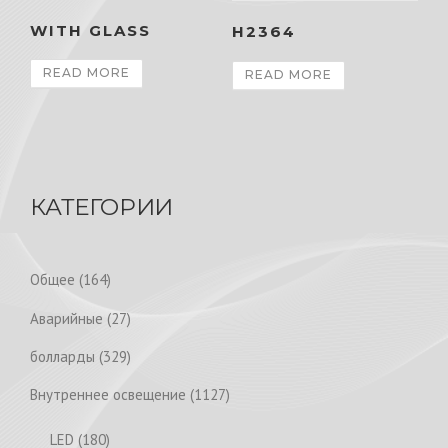
WITH GLASS
H2364
READ MORE
READ MORE
КАТЕГОРИИ
1
Общее
164
6
2
Аварийные
27
4
7
p
3
болларды
329
p
r
2
r
1
Внутреннее освещение
1127
o
9
o
1
d
p
1
LED
180
d
2