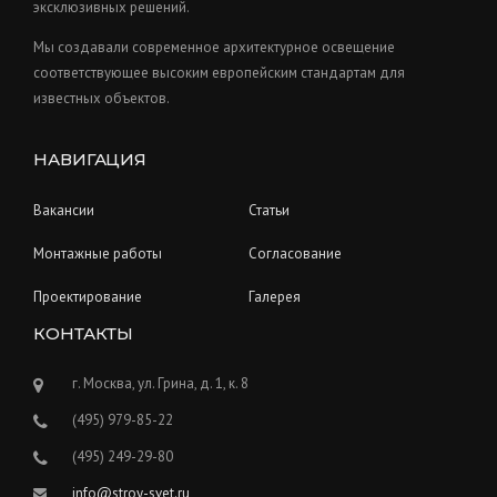
s
эксклюзивных решений.
Мы создавали современное архитектурное освещение
соответствующее высоким европейским стандартам для
известных объектов.
НАВИГАЦИЯ
Вакансии
Статьи
Монтажные работы
Согласование
Проектирование
Галерея
КОНТАКТЫ
г. Москва, ул. Грина, д. 1, к. 8
(495) 979-85-22
(495) 249-29-80
info@stroy-svet.ru