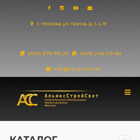
Skip
to
content
г. Москва, ул. Грина, д. 1, к. 8
(495) 979-85-22
(495) 249-29-80
info@stroy-svet.ru
КАТАЛОГ