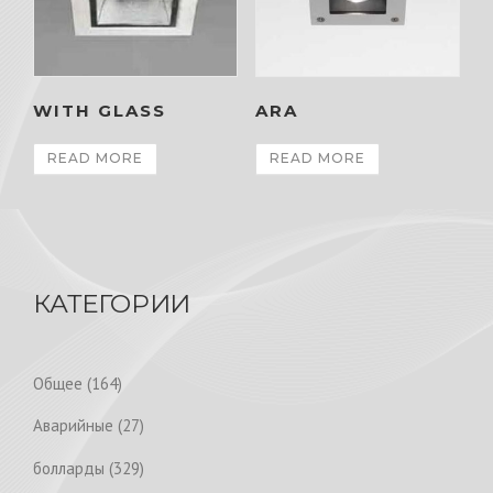
WITH GLASS
ARA
READ MORE
READ MORE
КАТЕГОРИИ
1
Общее
164
6
2
Аварийные
27
4
7
p
3
болларды
329
p
r