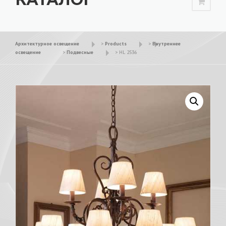
Архитектурное освещение
>
Products
>
Внутреннее
освещение
>
Подвесные
>
HL 2536