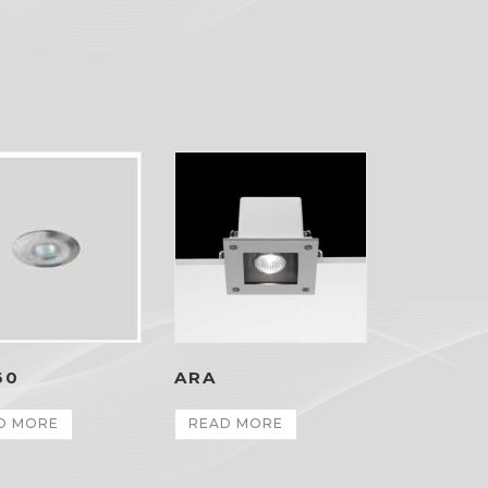
60
ARA
D MORE
READ MORE