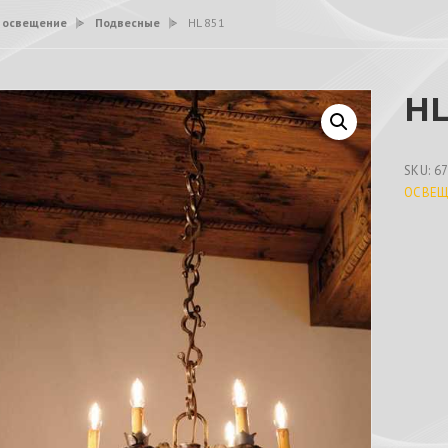
 освещение
>
Подвесные
>
HL 851
HL
SKU:
6
ОСВЕЩ