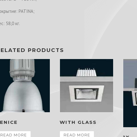
окрытие: PATINA;
с: 58,0 кг.
RELATED PRODUCTS
ENICE
WITH GLASS
READ MORE
READ MORE