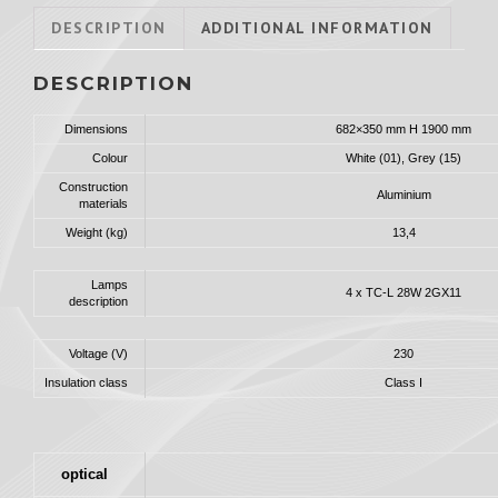
DESCRIPTION
ADDITIONAL INFORMATION
DESCRIPTION
Dimensions
682×350 mm H 1900 mm
Colour
White (01), Grey (15)
Construction
Aluminium
materials
Weight (kg)
13,4
Lamps
4 x TC-L 28W 2GX11
description
Voltage (V)
230
Insulation class
Class I
optical