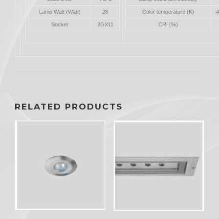
Lamp Watt (Watt)
28
Color temperature (K)
4
Socket
2GX11
CRI (%)
RELATED PRODUCTS