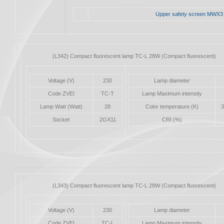
Upper safety screen MWX3
(L342) Compact fluorescent lamp TC-L 28W (Compact fluorescent)
Voltage (V)
230
Lamp diameter
Code ZVEI
TC-T
Lamp Maximum intensity
Lamp Watt (Watt)
28
Color temperature (K)
3
Socket
2GX11
CRI (%)
(L343) Compact fluorescent lamp TC-L 28W (Compact fluorescent)
Voltage (V)
230
Lamp diameter
Code ZVEI
TC-L
Lamp Maximum intensity