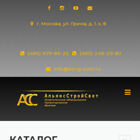
Skip
to
content
г. Москва, ул. Грина, д. 1, к. 8
(495) 979-85-22
(495) 249-29-80
info@stroy-svet.ru
КАТАЛОГ