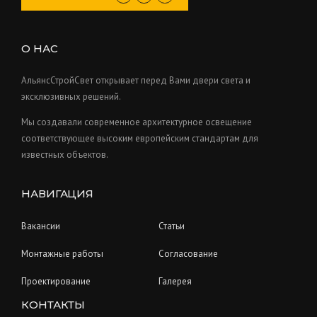
c
o
s
u
t
d
c
s
u
О НАС
t
c
s
t
АльянсСтройСвет открывает перед Вами двери света и
s
эксклюзивных решений.
Мы создавали современное архитектурное освещение
соответствующее высоким европейским стандартам для
известных объектов.
НАВИГАЦИЯ
Вакансии
Статьи
Монтажные работы
Согласование
Проектирование
Галерея
КОНТАКТЫ