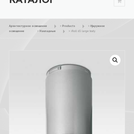
Архитектурное освещение
>
Products
>
Наружное
освещение
>
Накладные
>
iRoll 65 large body