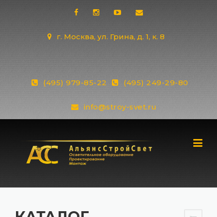
Skip
to
content
г. Москва, ул. Грина, д. 1, к. 8
(495) 979-85-22
(495) 249-29-80
info@stroy-svet.ru
КАТАЛОГ