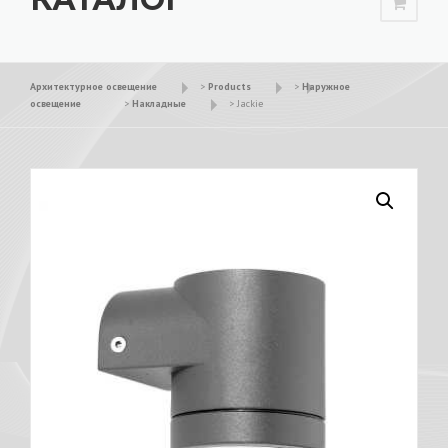
Архитектурное освещение
>
Products
>
Наружное
освещение
>
Накладные
>
Jackie