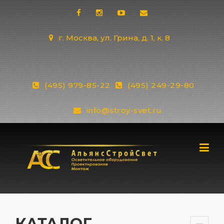
Skip
to
content
г. Москва, ул. Грина, д. 1, к. 8
(495) 979-85-22
(495) 249-29-80
info@stroy-svet.ru
КАТАЛОГ