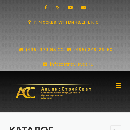
Skip
to
content
г. Москва, ул. Грина, д. 1, к. 8
(495) 979-85-22
(495) 249-29-80
info@stroy-svet.ru
КАТАЛОГ