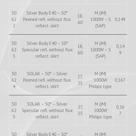
50
Silver Body E40 – 50°
M (JM)
18,
62
Peened refl. without flux
1000W – S
0,149
60
2
reflect. skirt
(SAP)
50
Silver Body E40 – 50°
M (JM)
18,
0,14
62
Specular refl. without flux
1000W – S
60
9
3
reflect. skirt
(SAP)
50
SOLAR – 50° – Silver
M (JM)
27,
62
Peened refl. without flux
1000W
0,167
35
4
reflect. skirt
Philips type
50
SOLAR – 50° – Silver
M (JM)
27,
0,16
62
Specular refl. without flux
1000W
35
7
5
reflect. skirt
Philips type
50
Silver Body E40 – 30°
M (JM)