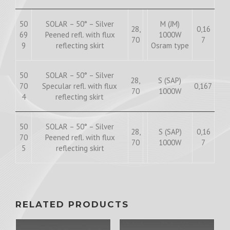
50
SOLAR – 50° – Silver
M (JM)
28,
0,16
69
Peened refl. with flux
1000W
70
7
9
reflecting skirt
Osram type
50
SOLAR – 50° – Silver
28,
S (SAP)
70
Specular refl. with flux
0,167
70
1000W
4
reflecting skirt
50
SOLAR – 50° – Silver
28,
S (SAP)
0,16
70
Peened refl. with flux
70
1000W
7
5
reflecting skirt
RELATED PRODUCTS