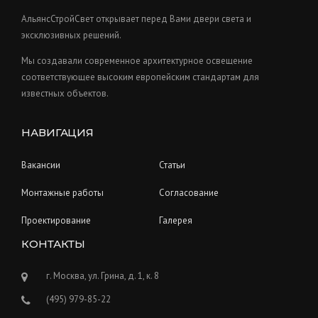
s
t
АльянсСтройСвет открывает перед Вами двери света и
s
эксклюзивных решений.
Мы создавали современное архитектурное освещение
соответствующее высоким европейским стандартам для
известных объектов.
НАВИГАЦИЯ
Вакансии
Статьи
Монтажные работы
Согласование
Проектирование
Галерея
КОНТАКТЫ
г. Москва, ул. Грина, д. 1, к. 8
(495) 979-85-22