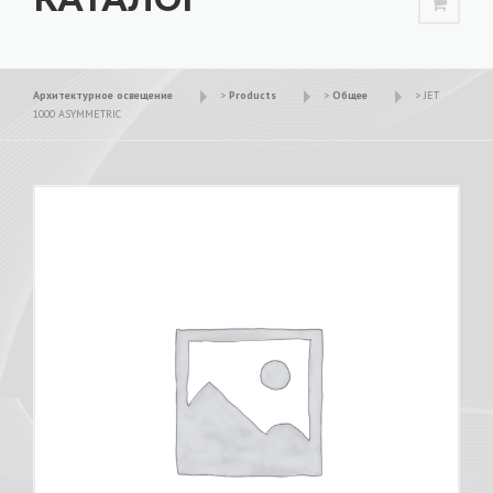
Архитектурное освещение
>
Products
>
Общее
>
JET
1000 ASYMMETRIC