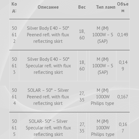
Ко
Объе
Описание
Вес
Тип ламп
д:
м
50
Silver Body E40 – 50°
M (JM)
18,
61
Peened refl. with flux
1000W – S
0,149
60
2
reflecting skirt
(SAP)
50
Silver Body E40 – 50°
M (JM)
18,
0,14
61
Specular refl. with flux
1000W – S
60
9
3
reflecting skirt
(SAP)
50
SOLAR – 50° – Silver
M (JM)
27,
61
Peened refl. with flux
1000W
0,167
35
4
reflecting skirt
Philips type
50
SOLAR- 50° – Silver
M (JM)
27,
0,16
61
Specular refl. with flux
1000W
35
7
5
reflecting skirt
Philips type