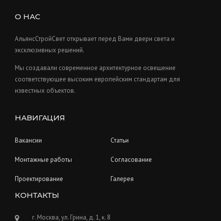
d
c
s
u
О НАС
t
c
s
t
АльянсСтройСвет открывает перед Вами двери света и
s
эксклюзивных решений.
Мы создавали современное архитектурное освещение
соответствующее высоким европейским стандартам для
известных объектов.
НАВИГАЦИЯ
Вакансии
Статьи
Монтажные работы
Согласование
Проектирование
Галерея
КОНТАКТЫ
г. Москва, ул. Грина, д. 1, к. 8