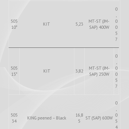
0
,
505
MT-ST (JM-
0
KIT
5,23
10*
SAP) 400W
0
5
7
0
,
505
MT-ST (JM-
0
KIT
3,82
15*
SAP) 250W
0
5
7
0
,
505
16,8
0
KING peened – Black
ST (SAP) 600W
34
5
5
4