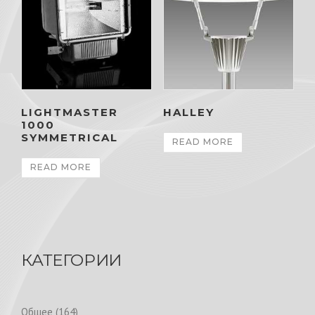
LIGHTMASTER
HALLEY
1000
SYMMETRICAL
READ MORE
READ MORE
КАТЕГОРИИ
1
Общее
164