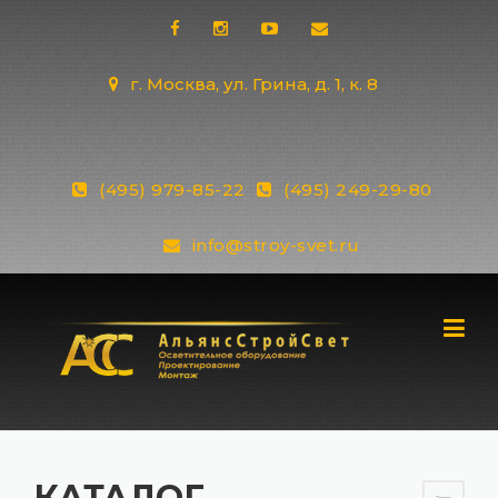
Skip
to
content
г. Москва, ул. Грина, д. 1, к. 8
(495) 979-85-22
(495) 249-29-80
info@stroy-svet.ru
КАТАЛОГ