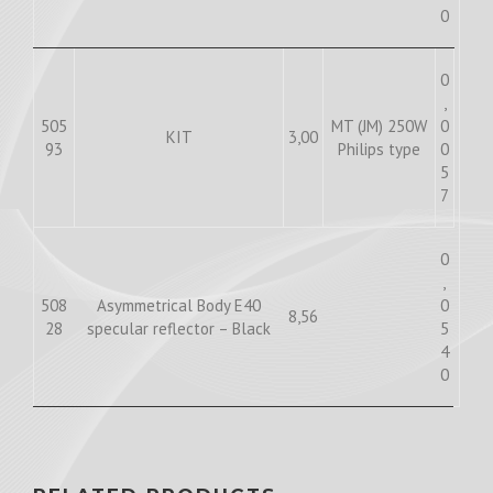
0
0
,
505
MT (JM) 250W
0
KIT
3,00
93
Philips type
0
5
7
0
,
508
Asymmetrical Body E40
0
8,56
28
specular reflector – Black
5
4
0