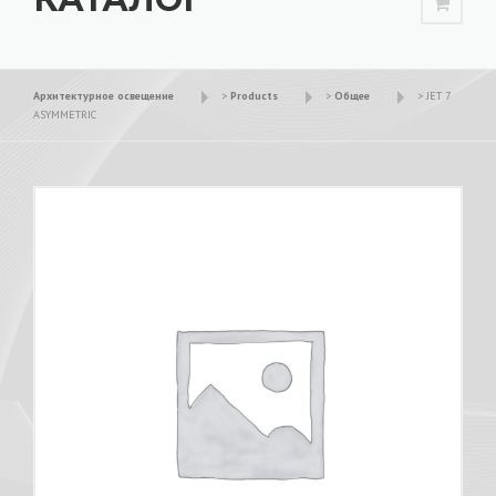
Архитектурное освещение
>
Products
>
Общее
>
JET 7
ASYMMETRIC