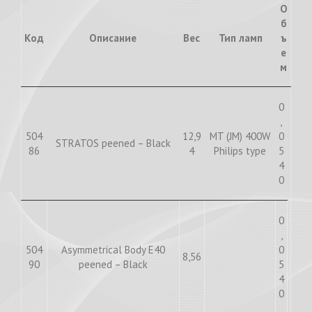
О
б
Код
Описание
Вес
Тип ламп
ъ
е
м
0
,
504
12,9
MT (JM) 400W
0
STRATOS peened – Black
86
4
Philips type
5
4
0
0
,
504
Asymmetrical Body E40
0
8,56
90
peened – Black
5
4
0