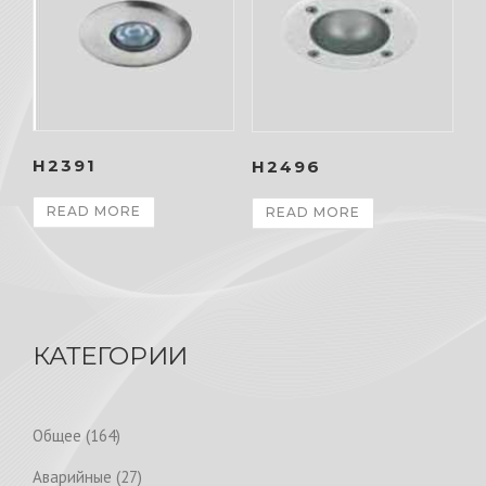
H2391
H2496
READ MORE
READ MORE
КАТЕГОРИИ
1
Общее
164
6
2
Аварийные
27