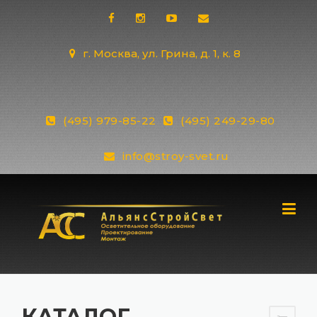
Skip
to
content
г. Москва, ул. Грина, д. 1, к. 8
(495) 979-85-22
(495) 249-29-80
info@stroy-svet.ru
КАТАЛОГ