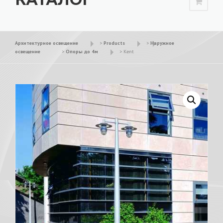
Архитектурное освещение
>
Products
>
Наружное
освещение
>
Опоры до 4м
>
Kent