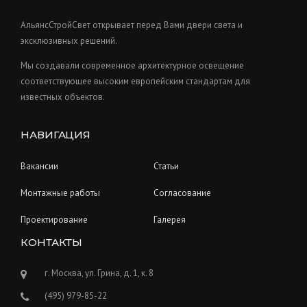
c
s
t
АльянсСтройСвет открывает перед Вами двери света и
s
эксклюзивных решений.
Мы создавали современное архитектурное освещение
соответствующее высоким европейским стандартам для
известных объектов.
НАВИГАЦИЯ
Вакансии
Статьи
Монтажные работы
Согласование
Проектирование
Галерея
КОНТАКТЫ
г. Москва, ул. Грина, д. 1, к. 8
(495) 979-85-22