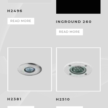
H2496
READ MORE
INGROUND 260
READ MORE
H2381
H2510