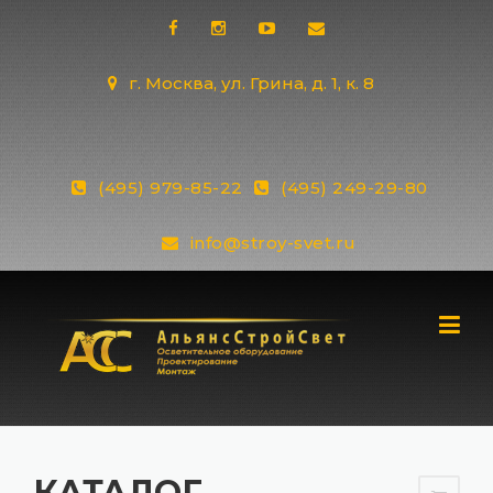
Skip
to
content
г. Москва, ул. Грина, д. 1, к. 8
(495) 979-85-22
(495) 249-29-80
info@stroy-svet.ru
КАТАЛОГ