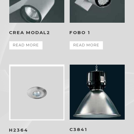
CREA MODAL2
FOBO 1
READ MORE
READ MORE
C3841
H2364