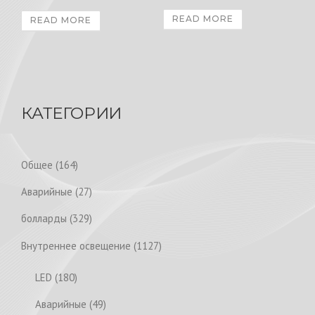
READ MORE
READ MORE
КАТЕГОРИИ
1
Общее
164
6
2
Аварийные
27
4
7
p
3
болларды
329
p
r
2
r
1
Внутреннее освещение
1127
o
9
o
1
d
p
1
LED
180
d
2
u
r
8
u
7
4
Аварийные
49
c
o
0
c