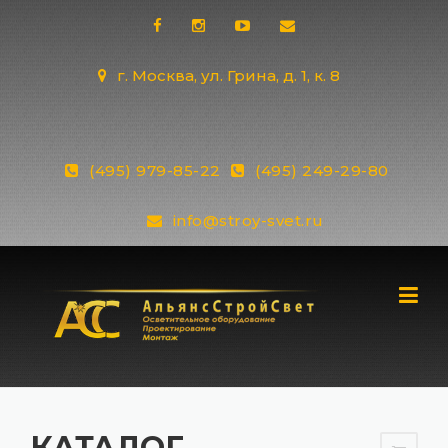
Skip
to
content
г. Москва, ул. Грина, д. 1, к. 8
(495) 979-85-22
(495) 249-29-80
info@stroy-svet.ru
КАТАЛОГ