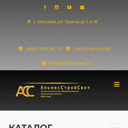
Skip
to
content
г. Москва, ул. Грина, д. 1, к. 8
(495) 979-85-22
(495) 249-29-80
info@stroy-svet.ru
КАТАЛОГ