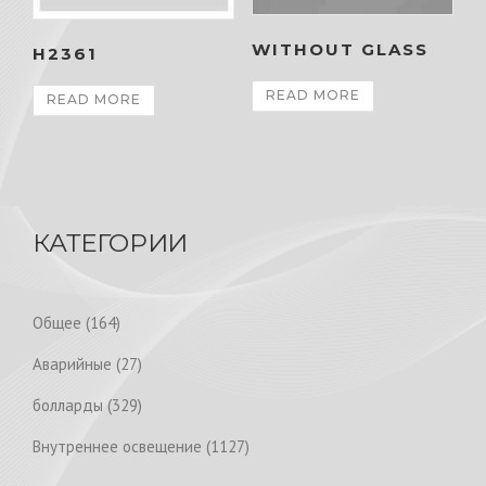
WITHOUT GLASS
H2361
READ MORE
READ MORE
КАТЕГОРИИ
1
Общее
164
6
2
Аварийные
27
4
7
p
3
болларды
329
p
r
2
r
1
Внутреннее освещение
1127
o
9
o
1
d
p