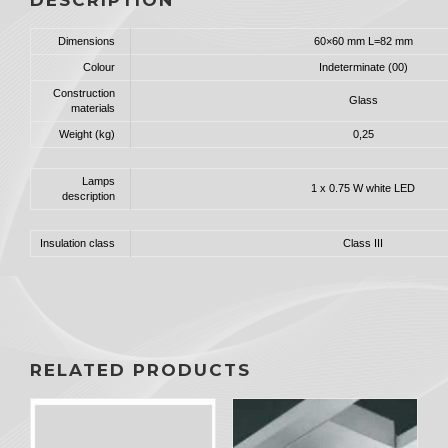
Dimensions
60×60 mm L=82 mm
Colour
Indeterminate (00)
Construction
Glass
materials
Weight (kg)
0,25
Lamps
1 x 0.75 W white LED
description
Insulation class
Class III
RELATED PRODUCTS