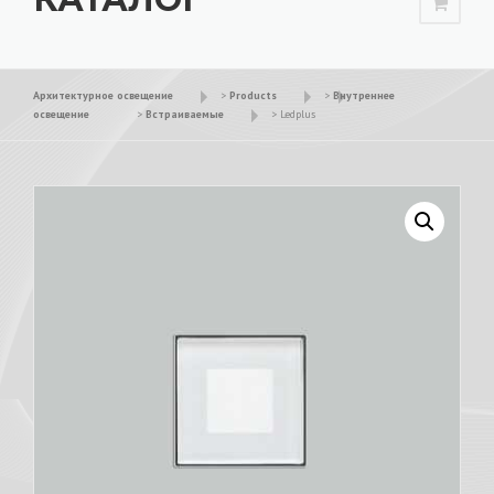
Архитектурное освещение
>
Products
>
Внутреннее
освещение
>
Встраиваемые
>
Ledplus