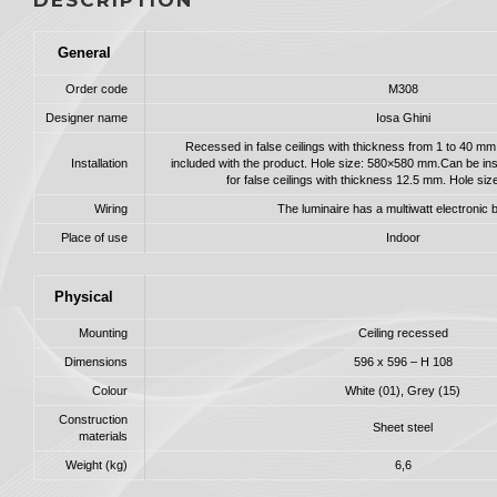
General
Order code
M308
Designer name
Iosa Ghini
Recessed in false ceilings with thickness from 1 to 40 mm
Installation
included with the product. Hole size: 580×580 mm.Can be ins
for false ceilings with thickness 12.5 mm. Hole s
Wiring
The luminaire has a multiwatt electronic b
Place of use
Indoor
Physical
Mounting
Ceiling recessed
Dimensions
596 x 596 – H 108
Colour
White (01), Grey (15)
Construction
Sheet steel
materials
Weight (kg)
6,6