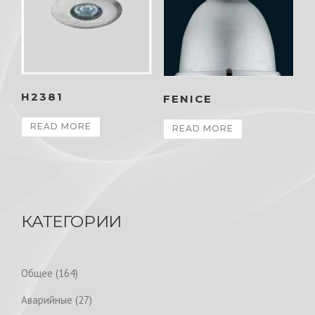
H2381
FENICE
READ MORE
READ MORE
КАТЕГОРИИ
1
Общее
164
6
2
Аварийные
27
4