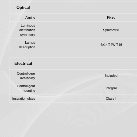
Optical
Aiming
Fixed
Luminous
distribution
Symmetric
symmetry
Lamps
4×14/24W T16
description
Electrical
Control gear
Included
availability
Control gear
Integral
mounting
Insulation class
Class I