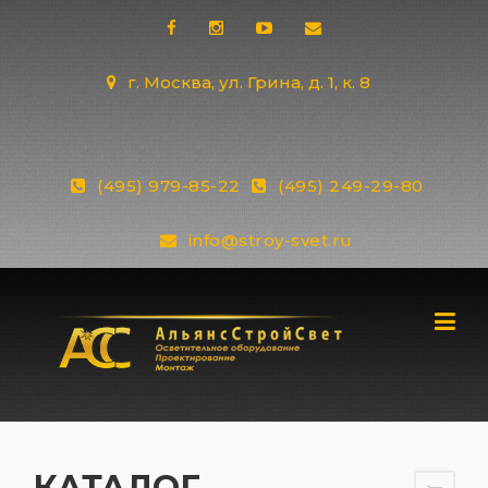
Skip
to
content
г. Москва, ул. Грина, д. 1, к. 8
(495) 979-85-22
(495) 249-29-80
info@stroy-svet.ru
КАТАЛОГ