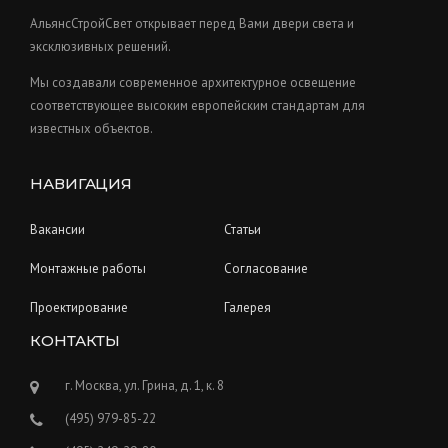
s
t
АльянсСтройСвет открывает перед Вами двери света и
s
эксклюзивных решений.
Мы создавали современное архитектурное освещение
соответствующее высоким европейским стандартам для
известных объектов.
НАВИГАЦИЯ
Вакансии
Статьи
Монтажные работы
Согласование
Проектирование
Галерея
КОНТАКТЫ
г. Москва, ул. Грина, д. 1, к. 8
(495) 979-85-22