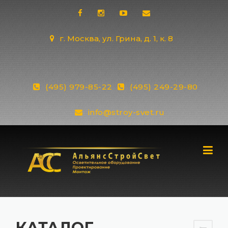
Skip
to
content
г. Москва, ул. Грина, д. 1, к. 8
(495) 979-85-22
(495) 249-29-80
info@stroy-svet.ru
КАТАЛОГ