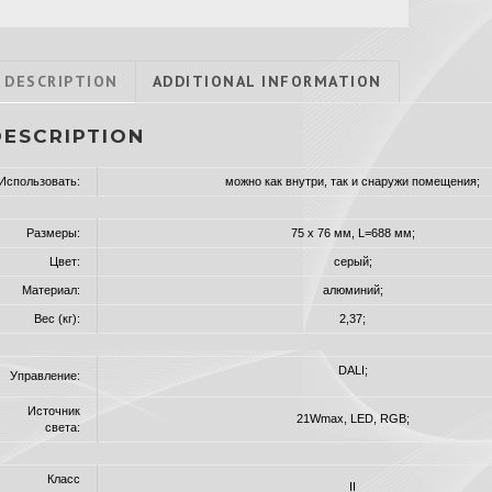
DESCRIPTION
ADDITIONAL INFORMATION
DESCRIPTION
Использовать:
можно как внутри, так и снаружи помещения;
Размеры:
75 x 76 мм, L=688 мм;
Цвет:
серый;
Материал:
алюминий;
Вес (кг):
2,37;
DALI;
Управление:
Источник
21Wmax, LED, RGB;
света:
Класс
II