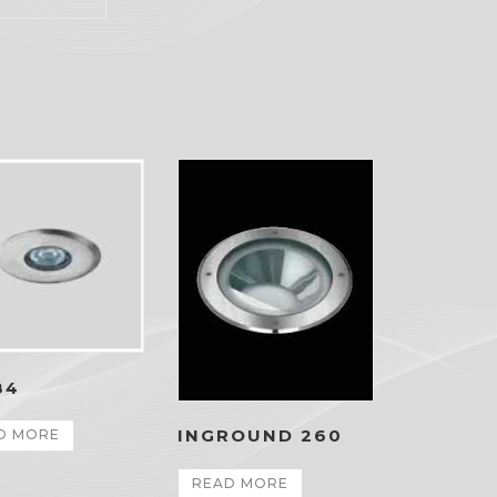
84
INGROUND 260
D MORE
READ MORE