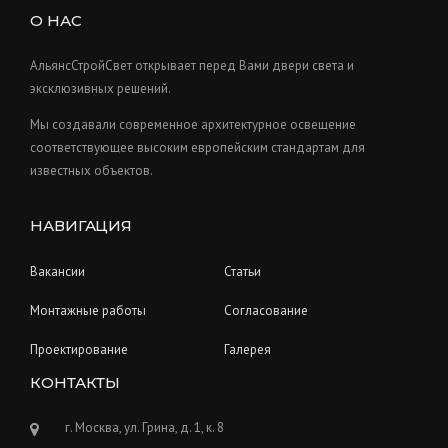
c
s
u
О НАС
t
c
s
t
АльянсСтройСвет открывает перед Вами двери света и
s
эксклюзивных решений.
Мы создавали современное архитектурное освещение
соответствующее высоким европейским стандартам для
известных объектов.
НАВИГАЦИЯ
Вакансии
Статьи
Монтажные работы
Согласование
Проектирование
Галерея
КОНТАКТЫ
г. Москва, ул. Грина, д. 1, к. 8