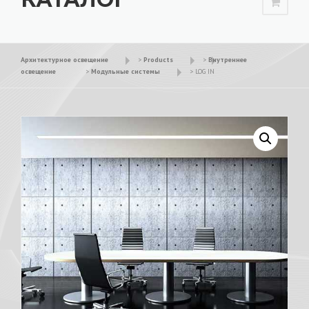
Архитектурное освещение
>
Products
>
Внутреннее
освещение
>
Модульные системы
>
LOG IN