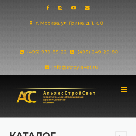
Skip
to
content
г. Москва, ул. Грина, д. 1, к. 8
(495) 979-85-22
(495) 249-29-80
info@stroy-svet.ru
КАТАЛОГ